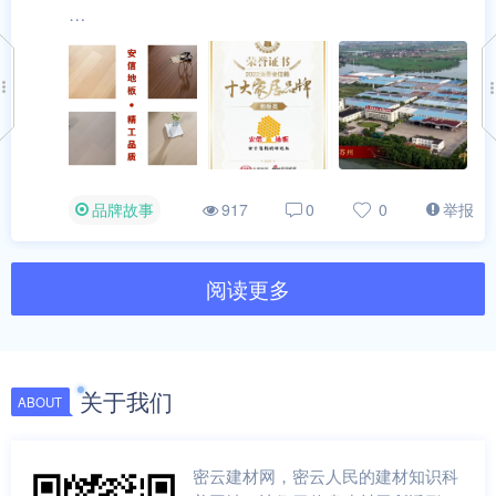
安信企业成立于1994 年，总部位于中国上海，是一家
整合木材产业链，提供全方位一体化服务的综合木制品
企业。从原材料采购，产品设计，研发以及销售流通，
安信都依托自身的企业实力和供应链进行。公司产品线
丰富，涵盖实木地板、实木地热地板、多层实木地板、
强化地板、拼花地板、户外地板、以及相关地板配套产
品线；近年来推出的全屋整木定制系列产品也受到市场
品牌故事
举报
917
0
0
的高度好评。
安信一直专注于高端实木产品，立志成为打造优·雅家整
阅读更多
木定制服务商。安信品牌和产品广受市场好评，连续10
年被评为上海市装饰装修信得过企业，被世界品牌委员
会评定为“中国500最具价值品牌”，获世界地板业工商
峰会金奖，入选儿童房装饰装修安全技术规范品牌等。
关于我们
ABOUT
安信企业以优异的产品质量和一流的铺装技术及良好的
售后服务享誉业界，多年来被政府机关、城市标志性建
密云建材网，密云人民的建材知识科
筑、重大国内工程选为地板供应商。安信为上海思南公