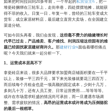
如果把时间拉回到20多年前，一个早起的
私营业主
，把一
堆瓷砖捆绑在三轮车上，走街串巷，四处摆摆地摊，就能获
得不菲的收入。日复一日，年复一年，曾经的三轮车变成大
货车，成立家居材料店，最后建立直营大卖场，在全国建立
渠道分销。
可如今回头再看，我们会发现，
这些毫不费力的稳健增长时
代早已过去，产品难卖、客户难找、利润压缩这些固有的难
题已经困扰家居建材商许久。
那
建材行业
面临着哪些痛点
呢？今天我们就来一起分析一下。
1、运营成本居高不下
拿瓷砖店来说，很多大品牌要求加盟商店铺面积要在一千平
以上，装修一平三四千元，算下来光装修就要花三四百万，
而后续每个月租金也是一项高额的固定成本，少则十几万，
多则几十万，还有人员工资、日常运营费用…..等等等等。
或许在市场需求旺盛的情况尚可承担，而一旦遭遇市场调
整、需求疲软的情况，
高昂的运营成本或许将成为压倒骆驼
的最后一根稻草。