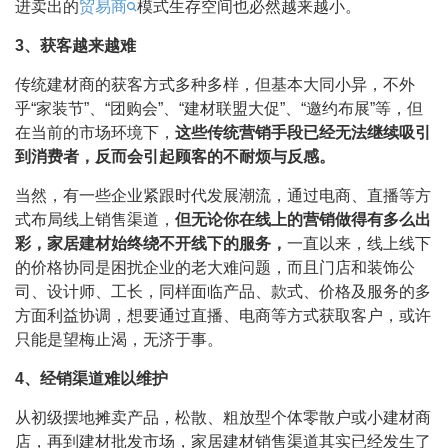
进卖出的
贸易商
模式生存空间也必然越来越小。
3、获客越来越难
传统建材商的获客方式多种多样，但基本大同小异，不外
乎“家装节”、“团购会”、“建材联盟大促”、“邀约布展”等，但
在当前的市场环境下，
这些传统营销手段已经无法继续吸引
到消费者，反而会引起顾客的不耐烦与反感。
当然，有一些企业紧跟时代发展潮流，通过电商、直播等方
式布局线上销售渠道，
但无论你在线上的营销做得有多么出
彩，家居建材始终绕不开线下的服务，
一直以来，线上线下
的价格协同是困扰企业的老大难问题，而且门店和装饰公
司、设计师、工长，同样面临产品、款式、价格及服务的多
方面利益协调，想要通过直播、电商等方式获取客户，或许
只能是望梅止渴，无济于事。
4、经销渠道难以维护
从初级摆地摊卖产品，松散、粗放型个体零散户或小建材商
店，再到建材批发市场，家居建材销售渠道其实已经发生了